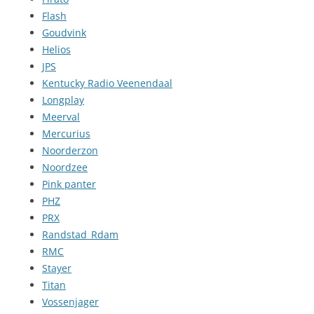
Flash
Goudvink
Helios
JPS
Kentucky Radio Veenendaal
Longplay
Meerval
Mercurius
Noorderzon
Noordzee
Pink panter
PHZ
PRX
Randstad_Rdam
RMC
Stayer
Titan
Vossenjager