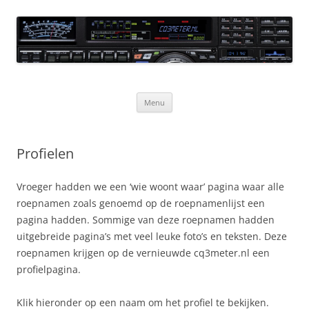
Ga
naar
CQ3meter
de
inhoud
Website door en voor radio-amateurs
Menu
Profielen
Vroeger hadden we een ‘wie woont waar’ pagina waar alle
roepnamen zoals genoemd op de roepnamenlijst een
pagina hadden. Sommige van deze roepnamen hadden
uitgebreide pagina’s met veel leuke foto’s en teksten. Deze
roepnamen krijgen op de vernieuwde cq3meter.nl een
profielpagina.
Klik hieronder op een naam om het profiel te bekijken.