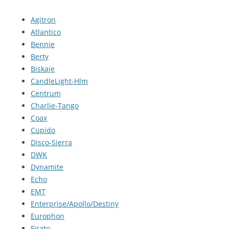
Agitron
Atlantico
Bennie
Berty
Biskaje
CandleLight-Hlm
Centrum
Charlie-Tango
Coax
Cupido
Disco-Sierra
DWK
Dynamite
Echo
EMT
Enterprise/Apollo/Destiny
Europhon
Firato