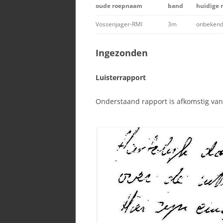
oude roepnaam
band
huidige
SPECI
Vossenjager-RMI
3m
onbeken
Ingezonden
Luisterrapport
Onderstaand rapport is afkomstig van 