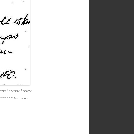
VX-8 AUDIO PROBLEMEN
Watts Antenne hoogte
 ****** Tot Ziens !