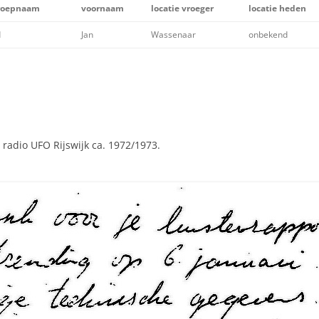
DARES
 roepnaam
voornaam
locatie vroeger
locatie heden
FOTO’S
ALE AUDIOBESTANDEN
d
Jan
Wassenaar
onbekend
FREENET COMM
TELEXGEDICHTEN
FREQUENTIELIJ
REM EILAND
GSM ANTENNE 
SCHEMA’S
OMBOUW NOKIA
70 CM RADIOA
radio UFO Rijswijk ca. 1972/1973.
YAESU MODIFIC