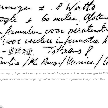
itzending op 6 januari. Hier zijn enige technische gegevens: Antenne vermogen +/- 8 
formulier voor piratentrips ingesloten. Voor verdere informatie kun je bellen 070 –