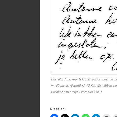
Hartelijk dank voor je luisterrapport over de u
+/- 60 meter. Afstand +/- 15 Km. We hebben een 
Caroline / Mi Amigo / Veronica / UFO
Dit delen: