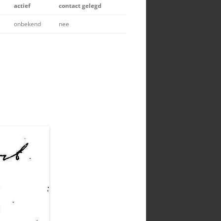
actief
contact gelegd
RADIOAMATEUR HOMEPAGINA’S
onbekend
nee
UNICATIE
TELECOM / HAM / ELEKTRONICA
ST
WINKELS
ONTLEDEN
INTERESSANTE LINKJES
 RD40 VOOR DE
WEBCAMS
MATEURBAND
ATIES
FT-817ND UITBREIDEN
FREQUENTIEBEREIK
KOMO – CLONEKABEL
FT-897 UITBREIDEN
FREQUENTIEBEREIK
VX-8 UITBREIDEN
FREQUENTIEBEREIK