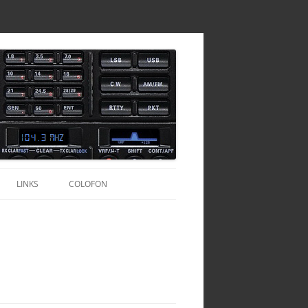
LINKS
COLOFON
TOFOONSET
CALLBOEKEN
HAMCALL SERVER
TURKIJE
AGENTSCHAP-TELECOM.NL
OND ANTENNE
TURKIJE – HAMRADIO
QRZ.COM
DIVERSEN