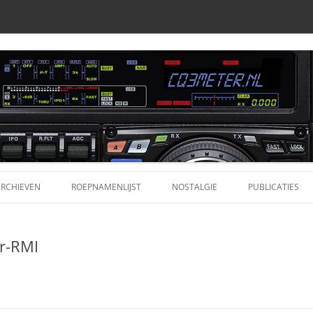
RCHIEVEN
ROEPNAMENLIJST
NOSTALGIE
PUBLICATIES
ARCHIEVEN CQ3METER.NL
PROFIELEN
ORIGINELE LIJST JEFF (BERMUDA)
ALAN 777 POR
er-RMI
ONDEN AUDIOBESTANDEN
DR. BLAN JAARGANG 1960-1966
APRS
DR. BLAN RADIOCURSUS
COMET / DIAM
ONDEN AUDIOBESTANDEN
MODIFICATIE
(CLUB-)BLADEN EN PUBLICATIES