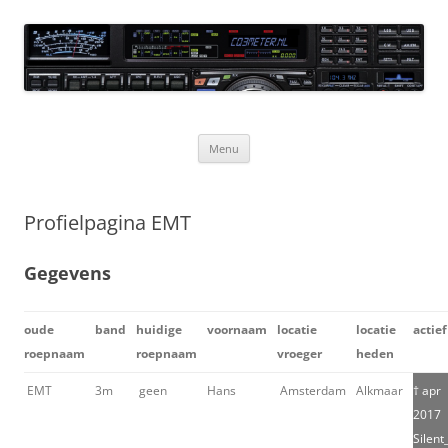
Ga
naar
CQ3meter
de
inhoud
Website door en voor radio-amateurs
Menu
Profielpagina EMT
Gegevens
oude
band
huidige
voornaam
locatie
locatie
actief
roepnaam
roepnaam
vroeger
heden
EMT
3m
geen
Hans
Amsterdam
Alkmaar
† apr
2017
Silent