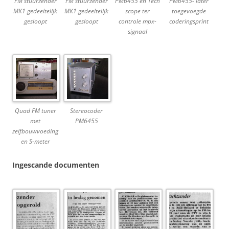
FM stuurzender
FM stuurzender
PM6455 en Tech
PM6455- later
MK1 gedeeltelijk
MK1 gedeeltelijk
scope ter
toegevoegde
gesloopt
gesloopt
controle mpx-
coderingsprint
signaal
Quad FM tuner
Stereocoder
met
PM6455
zelfbouwvoeding
en S-meter
Ingescande documenten