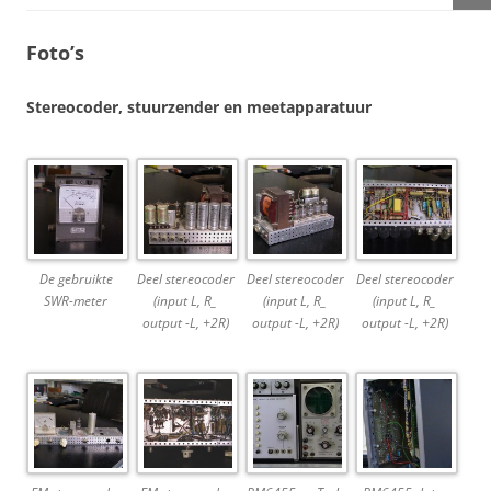
Foto’s
Stereocoder, stuurzender en meetapparatuur
De gebruikte
Deel stereocoder
Deel stereocoder
Deel stereocoder
SWR-meter
(input L, R_
(input L, R_
(input L, R_
output -L, +2R)
output -L, +2R)
output -L, +2R)