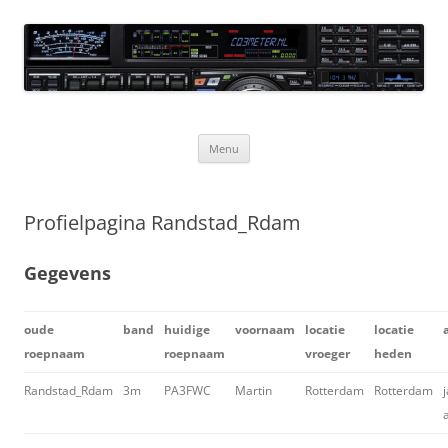
Ga
naar
CQ3meter
de
inhoud
Website door en voor radio-amateurs
Menu
Profielpagina Randstad_Rdam
Gegevens
oude
band
huidige
voornaam
locatie
locatie
roepnaam
roepnaam
vroeger
heden
Randstad_Rdam
3m
PA3FWC
Martin
Rotterdam
Rotterdam
j