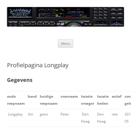
Ga
naar
CQ3meter
de
inhoud
Website door en voor radio-amateurs
Menu
Profielpagina Longplay
Gegevens
oude
band
huidige
voornaam
locatie
locatie
actief
con
roepnaam
roepnaam
vroeger
heden
gel
Longplay
3m
geen
Peter
Den
Den
nee
201
Haag
Haag
05