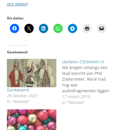
ons weten
!
Dit delen:
Gerelateerd
Updates CQ3meter.nl
We kregen onlangs een
leuk bericht van PHZ
Zoetermeer. René had
nog wat
Dankwoord
audiofragmenten liggen
29 oktober 2021
die hij met ons wilde
17 maart 2019
In "Nieuws"
delen. We zijn druk bezig
In "Nieuws"
deze fragmenten
beschikbaar te maken
voor de audio archieven.
We hebben ondertussen