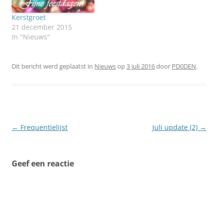
de profielpagina van PHZ
Zoetermeer gemaakt.
Kerstgroet
Hou CQ3meter.nl in de
21 december 2015
gaten voor de…
In "Nieuws"
Dit bericht werd geplaatst in
Nieuws
op
3 juli 2016
door
PD0DEN
.
Berichtnavigatie
←
Frequentielijst
Juli update (2)
→
Geef een reactie