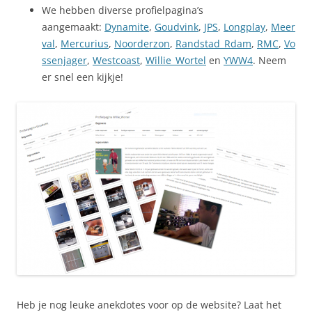
We hebben diverse profielpagina’s
aangemaakt:
Dynamite
,
Goudvink
,
JPS
,
Longplay
,
Meer
val
,
Mercurius
,
Noorderzon
,
Randstad_Rdam
,
RMC
,
Vo
ssenjager
,
Westcoast
,
Willie_Wortel
en
YWW4
. Neem
er snel een kijkje!
Heb je nog leuke anekdotes voor op de website? Laat het