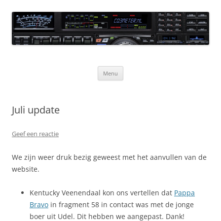
Ga
naar
CQ3meter
de
inhoud
Website door en voor radio-amateurs
Menu
Juli update
Geef een reactie
We zijn weer druk bezig geweest met het aanvullen van de
website.
Kentucky Veenendaal kon ons vertellen dat
Pappa
Bravo
in fragment 58 in contact was met de jonge
boer uit Udel. Dit hebben we aangepast. Dank!