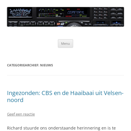
Ga
naar
CQ3meter
de
inhoud
Website door en voor radio-amateurs
Menu
CATEGORIEARCHIEF:
NIEUWS
Ingezonden: CBS en de Haaibaai uit Velsen-
noord
Geef een reactie
Richard stuurde ons onderstaande herinnering en is te