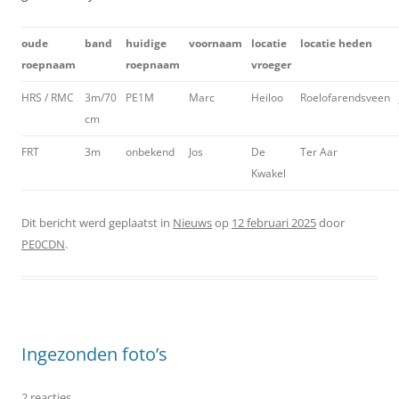
oude
band
huidige
voornaam
locatie
locatie heden
roepnaam
roepnaam
vroeger
HRS / RMC
3m/70
PE1M
Marc
Heiloo
Roelofarendsveen
cm
FRT
3m
onbekend
Jos
De
Ter Aar
Kwakel
Dit bericht werd geplaatst in
Nieuws
op
12 februari 2025
door
PE0CDN
.
Ingezonden foto’s
2 reacties