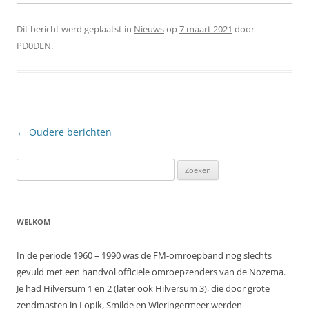
Dit bericht werd geplaatst in
Nieuws
op
7 maart 2021
door
PD0DEN
.
Berichtnavigatie
←
Oudere berichten
Zoeken
naar:
WELKOM
In de periode 1960 – 1990 was de FM-omroepband nog slechts
gevuld met een handvol officiele omroepzenders van de Nozema.
Je had Hilversum 1 en 2 (later ook Hilversum 3), die door grote
zendmasten in Lopik, Smilde en Wieringermeer werden