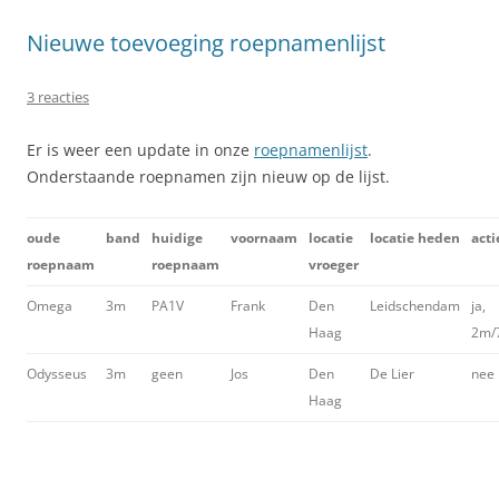
Nieuwe toevoeging roepnamenlijst
3 reacties
Er is weer een update in onze
roepnamenlijst
.
Onderstaande roepnamen zijn nieuw op de lijst.
oude
band
huidige
voornaam
locatie
locatie heden
acti
roepnaam
roepnaam
vroeger
Omega
3m
PA1V
Frank
Den
Leidschendam
ja,
Haag
2m/
Odysseus
3m
geen
Jos
Den
De Lier
nee
Haag