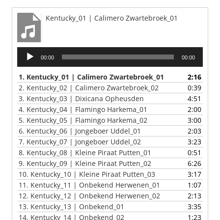
Kentucky_01 | Calimero Zwartebroek_01
Audiospeler
00:00
00:00
1.
Kentucky_01 | Calimero Zwartebroek_01
2:16
2.
Kentucky_02 | Calimero Zwartebroek_02
0:39
3.
Kentucky_03 | Dixicana Opheusden
4:51
4.
Kentucky_04 | Flamingo Harkema_01
2:00
5.
Kentucky_05 | Flamingo Harkema_02
3:00
6.
Kentucky_06 | Jongeboer Uddel_01
2:03
7.
Kentucky_07 | Jongeboer Uddel_02
3:23
8.
Kentucky_08 | Kleine Piraat Putten_01
0:51
9.
Kentucky_09 | Kleine Piraat Putten_02
6:26
10.
Kentucky_10 | Kleine Piraat Putten_03
3:17
11.
Kentucky_11 | Onbekend Herwenen_01
1:07
12.
Kentucky_12 | Onbekend Herwenen_02
2:13
13.
Kentucky_13 | Onbekend_01
3:35
14.
Kentucky_14 | Onbekend_02
1:23