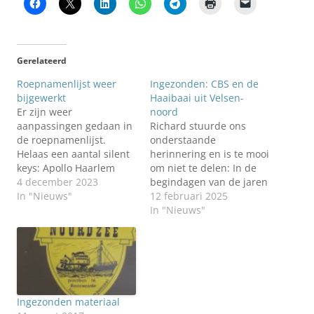
Gerelateerd
Roepnamenlijst weer
Ingezonden: CBS en de
bijgewerkt
Haaibaai uit Velsen-
Er zijn weer
noord
aanpassingen gedaan in
Richard stuurde ons
de roepnamenlijst.
onderstaande
Helaas een aantal silent
herinnering en is te mooi
keys: Apollo Haarlem
om niet te delen: In de
(PA4MB) FRC (PE1ADN)
4 december 2023
begindagen van de jaren
Amstel (PA1HZ) Maar ook
In "Nieuws"
1977 tot aan pakweg, het
12 februari 2025
een paar andere
jaar 1990 waren wij in
In "Nieuws"
aanpassingen: ARGO
Velsen-noord twee
(PD0JW) is actief op 2mtr,
vrienden die op de 3
hf. JVC (PE1DMJ) woonde
meter werkzaam waren.
op het laatst in Delfzijl.
De CBS maakte
Van een mede-amateur
verbindingen met o.a. de
kregen wij de vraag of
Apollo uit Haarlem en…
Ingezonden materiaal
iemand…