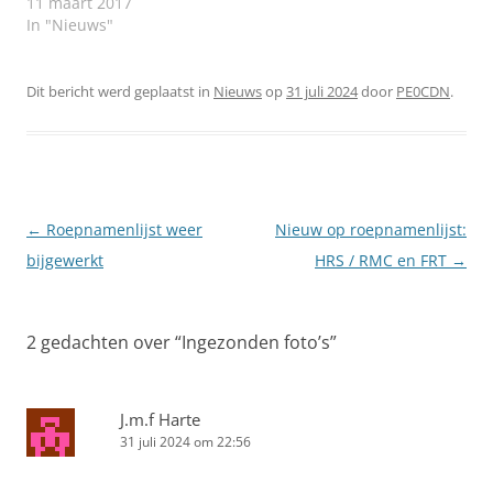
11 maart 2017
In "Nieuws"
Dit bericht werd geplaatst in
Nieuws
op
31 juli 2024
door
PE0CDN
.
Berichtnavigatie
←
Roepnamenlijst weer
Nieuw op roepnamenlijst:
bijgewerkt
HRS / RMC en FRT
→
2 gedachten over “
Ingezonden foto’s
”
J.m.f Harte
31 juli 2024 om 22:56