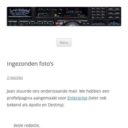
Ga
naar
CQ3meter
de
inhoud
Website door en voor radio-amateurs
Menu
Ingezonden foto’s
2 reacties
Jean stuurde ons onderstaande mail. We hebben een
profielpagina aangemaakt voor
Enterprise
(later ook
bekend als Apollo en Destiny).
beste redactie,