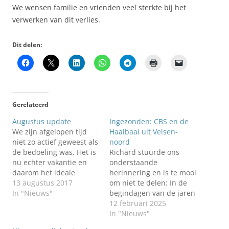
We wensen familie en vrienden veel sterkte bij het
verwerken van dit verlies.
Dit delen:
Gerelateerd
Augustus update
Ingezonden: CBS en de
We zijn afgelopen tijd
Haaibaai uit Velsen-
niet zo actief geweest als
noord
de bedoeling was. Het is
Richard stuurde ons
nu echter vakantie en
onderstaande
daarom het ideale
herinnering en is te mooi
moment om weer wat
13 augustus 2017
om niet te delen: In de
achterstanden weg te
In "Nieuws"
begindagen van de jaren
werken. Richard uit
1977 tot aan pakweg, het
12 februari 2025
Zoetermeer stuurde ons
jaar 1990 waren wij in
In "Nieuws"
enige tijd geleden een
Velsen-noord twee