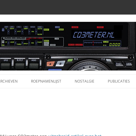
RCHIEVEN
ROEPNAMENLIJST
NOSTALGIE
PUBLICATIES
ARCHIEVEN CQ3METER.NL
PROFIELEN
ORIGINELE LIJST JEFF (BERMUDA)
ALAN 777 POR
ONDEN AUDIOBESTANDEN
DR. BLAN JAARGANG 1960-1966
APRS
DR. BLAN RADIOCURSUS
COMET / DIAM
ONDEN AUDIOBESTANDEN
MODIFICATIE
(CLUB-)BLADEN EN PUBLICATIES