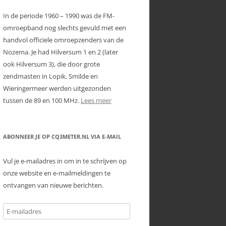
RADIOAMATEUR HOMEPAGINA’S
In de periode 1960 – 1990 was de FM-
UNICATIE
omroepband nog slechts gevuld met een
TELECOM / HAM / ELEKTRONICA
handvol officiele omroepzenders van de
ST
WINKELS
Nozema. Je had Hilversum 1 en 2 (later
ook Hilversum 3), die door grote
ONTLEDEN
INTERESSANTE LINKJES
zendmasten in Lopik, Smilde en
 RD40 VOOR DE
WEBCAMS
Wieringermeer werden uitgezonden
MATEURBAND
tussen de 89 en 100 MHz.
Lees meer
ATIES
FT-817ND UITBREIDEN
FREQUENTIEBEREIK
ABONNEER JE OP CQ3METER.NL VIA E-MAIL
KOMO – CLONEKABEL
Vul je e-mailadres in om in te schrijven op
onze website en e-mailmeldingen te
FT-897 UITBREIDEN
ontvangen van nieuwe berichten.
FREQUENTIEBEREIK
VX-8 UITBREIDEN
E-
FREQUENTIEBEREIK
mailadres