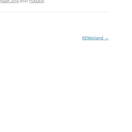
maart 2016
door
PD0DEN
.
REMeiland
→