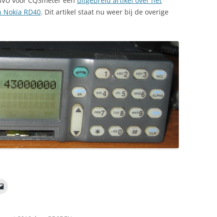
1BVU voor CQ3meter een
uitgebreid artikel over het
DARES
 Nokia RD40
. Dit artikel staat nu weer bij de overige
FOTO’S
ALE AUDIOBESTANDEN
FREENET COMM
TELEXGEDICHTEN
FREQUENTIELIJ
REM EILAND
GSM ANTENNE 
SCHEMA’S
OMBOUW NOKIA
70 CM RADIOA
YAESU MODIFIC