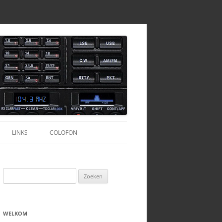
LINKS
COLOFON
TOFOONSET
CALLBOEKEN
HAMCALL SERVER
Zoeken
TURKIJE
AGENTSCHAP-TELECOM.NL
naar:
OND ANTENNE
TURKIJE – HAMRADIO
QRZ.COM
WELKOM
DIVERSEN