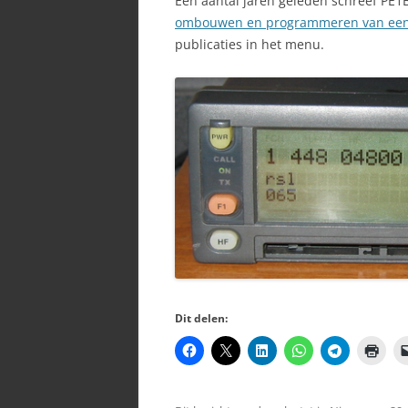
Een aantal jaren geleden schreef PE
ombouwen en programmeren van een
SPECI
publicaties in het menu.
Dit delen: