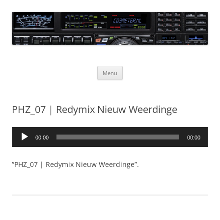
Ga
naar
CQ3meter
de
inhoud
Website door en voor radio-amateurs
Menu
PHZ_07 | Redymix Nieuw Weerdinge
Audiospeler
00:00
00:00
“PHZ_07 | Redymix Nieuw Weerdinge”.