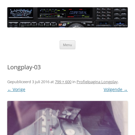
Ga
naar
CQ3meter
de
inhoud
Website door en voor radio-amateurs
Menu
Longplay-03
Gepubliceerd
3 juli 2016
at
799 × 600
in
Profielpagina Longplay
.
← Vorige
Volgende →