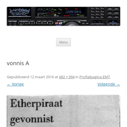
Ga
naar
CQ3meter
de
inhoud
Website door en voor radio-amateurs
Menu
vonnis A
Gepubliceerd
12 maart 2016
at
682 × 994
in
Profielpagina EMT
.
← Vorige
Volgende →