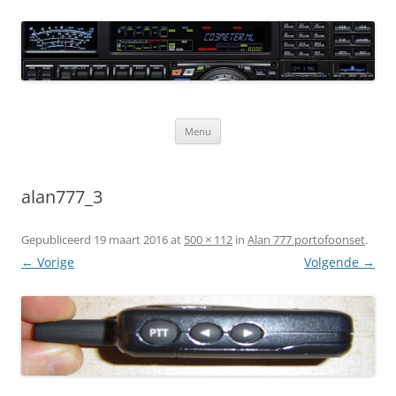
Ga
naar
CQ3meter
de
inhoud
Website door en voor radio-amateurs
Menu
alan777_3
Gepubliceerd
19 maart 2016
at
500 × 112
in
Alan 777 portofoonset
.
← Vorige
Volgende →