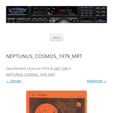
Ga
naar
CQ3meter
de
inhoud
Website door en voor radio-amateurs
Menu
NEPTUNUS_COSMOS_1979_MRT
Gepubliceerd
24 januari 2016
at
240 × 345
in
NEPTUNUS_COSMOS_1979_MRT
.
← Vorige
Volgende →