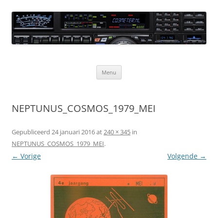
Ga
naar
CQ3meter
de
inhoud
Website door en voor radio-amateurs
Menu
NEPTUNUS_COSMOS_1979_MEI
Gepubliceerd
24 januari 2016
at
240 × 345
in
NEPTUNUS_COSMOS_1979_MEI
.
← Vorige
Volgende →