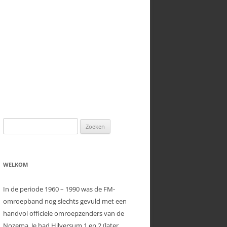
VX-8 AUDIO PROBLEMEN
Zoeken
naar:
WELKOM
In de periode 1960 – 1990 was de FM-
omroepband nog slechts gevuld met een
handvol officiele omroepzenders van de
Nozema. Je had Hilversum 1 en 2 (later