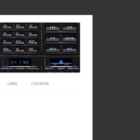
LINKS
COLOFON
TOFOONSET
CALLBOEKEN
HAMCALL SERVER
TURKIJE
AGENTSCHAP-TELECOM.NL
OND ANTENNE
TURKIJE – HAMRADIO
QRZ.COM
DIVERSEN