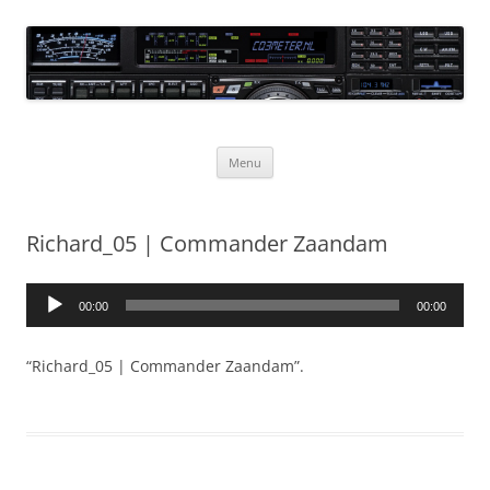
Ga
naar
CQ3meter
de
inhoud
Website door en voor radio-amateurs
Menu
Richard_05 | Commander Zaandam
Audiospeler
00:00
00:00
“Richard_05 | Commander Zaandam”.