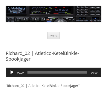
Ga
naar
CQ3meter
de
inhoud
Website door en voor radio-amateurs
Menu
Richard_02 | Atletico-KetelBinkie-
Spookjager
Audiospeler
00:00
00:00
“Richard_02 | Atletico-KetelBinkie-Spookjager”.