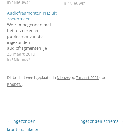
In "Nieuws"
audiofragmenten te
In "Nieuws"
gaan, of luister
Audiofragmenten PHZ uit
hieronder. Met hartelijke
Zoetermeer
dank aan de inzender!
We zijn begonnen met
Heeft u zelf nog
het uitzoeken en
fragmenten die u wilt
publiceren van de
delen? Neem dan
ingezonden
contact met ons op.
audiofragmenten. Je
kunt de eerste 15
23 maart 2019
fragmenten hier
In "Nieuws"
beluisteren. Op een later
moment zullen we nog
meer fragmenten
Dit bericht werd geplaatst in
Nieuws
op
7 maart 2021
door
plaatsen.
PD0DEN
.
Berichtnavigatie
←
Ingezonden
Ingezonden schema
→
krantenartikelen