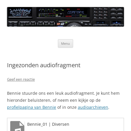
Ga
naar
CQ3meter
de
inhoud
Website door en voor radio-amateurs
Menu
Ingezonden audiofragment
Geef een reactie
Bennie stuurde ons een leuk audiofragment. Je kunt hem
hieronder beluisteren, of neem een kijkje op de
profielpagina van Bennie
of in onze
audioarchieven
.
Bennie_01 | Diversen