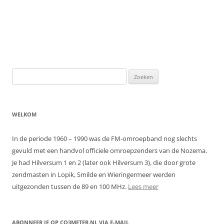
Zoeken
naar:
WELKOM
In de periode 1960 – 1990 was de FM-omroepband nog slechts
gevuld met een handvol officiele omroepzenders van de Nozema.
Je had Hilversum 1 en 2 (later ook Hilversum 3), die door grote
zendmasten in Lopik, Smilde en Wieringermeer werden
uitgezonden tussen de 89 en 100 MHz.
Lees meer
ABONNEER JE OP CQ3METER.NL VIA E-MAIL