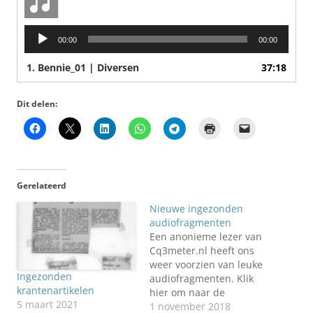
Audiospeler
00:00
00:00
1.
Bennie_01 | Diversen
37:18
Dit delen:
Gerelateerd
Nieuwe ingezonden
audiofragmenten
Een anonieme lezer van
Cq3meter.nl heeft ons
weer voorzien van leuke
Ingezonden
audiofragmenten. Klik
krantenartikelen
hier om naar de
5 maart 2021
ingezonden
1 november 2018