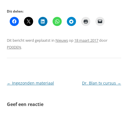
Dit delen:
Dit bericht werd geplaatst in
Nieuws
op
18 maart 2017
door
PD0DEN
.
Berichtnavigatie
←
Ingezonden materiaal
Dr. Blan tv cursus
→
Geef een reactie