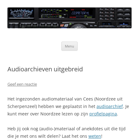
Ga
naar
CQ3meter
de
inhoud
Website door en voor radio-amateurs
Menu
Audioarchieven uitgebreid
Geef een reactie
Het ingezonden audiomateriaal van Cees (Noordzee uit
Scherpenzeel) hebben we geplaatst in het
audioarchief
. Je
kunt meer over Noordzee lezen op zijn
profielpagina
.
Heb jij ook nog (audio-)materiaal of anekdotes uit die tijd
die je met ons wilt delen? Laat het ons
weten
!