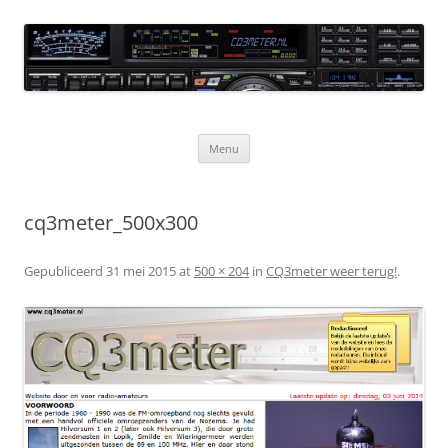
Ga
naar
CQ3meter
de
inhoud
Website door en voor radio-amateurs
Menu
cq3meter_500x300
Gepubliceerd
31 mei 2015
at
500 × 204
in
CQ3meter weer terug!
.