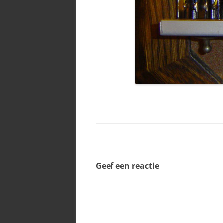
Geef een reactie