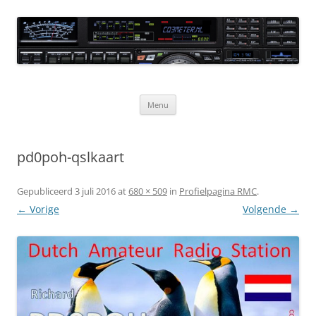
Ga
naar
CQ3meter
de
inhoud
Website door en voor radio-amateurs
Menu
pd0poh-qslkaart
Gepubliceerd
3 juli 2016
at
680 × 509
in
Profielpagina RMC
.
← Vorige
Volgende →