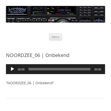
Ga
naar
CQ3meter
de
inhoud
Website door en voor radio-amateurs
Menu
NOORDZEE_06 | Onbekend
Audiospeler
00:00
00:00
“NOORDZEE_06 | Onbekend”.