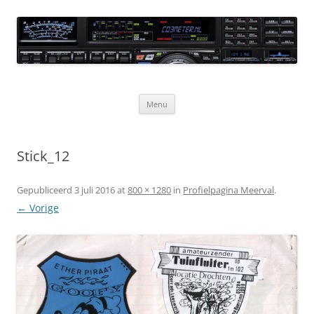
Ga
naar
CQ3meter
de
inhoud
Website door en voor radio-amateurs
Menu
Stick_12
Gepubliceerd
3 juli 2016
at
800 × 1280
in
Profielpagina Meerval
.
← Vorige