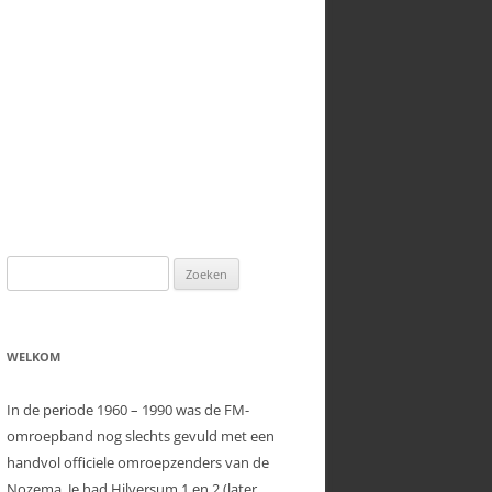
VX-8 AUDIO PROBLEMEN
Zoeken
naar:
WELKOM
In de periode 1960 – 1990 was de FM-
omroepband nog slechts gevuld met een
handvol officiele omroepzenders van de
Nozema. Je had Hilversum 1 en 2 (later