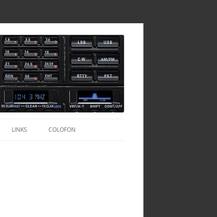
LINKS
COLOFON
TOFOONSET
CALLBOEKEN
HAMCALL SERVER
TURKIJE
AGENTSCHAP-TELECOM.NL
OND ANTENNE
TURKIJE – HAMRADIO
QRZ.COM
DIVERSEN