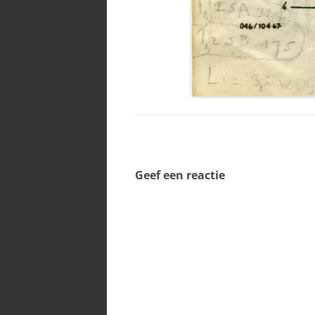
Geef een reactie