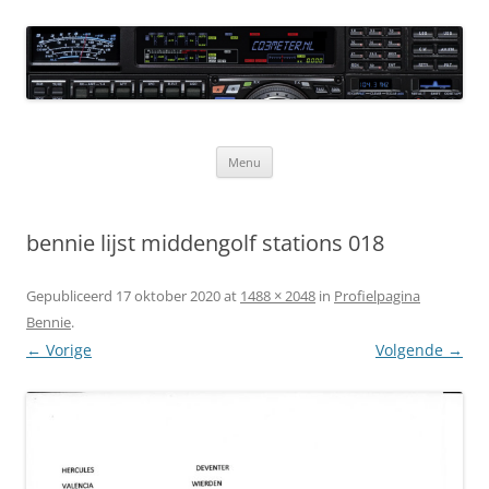
Ga
naar
CQ3meter
de
inhoud
Website door en voor radio-amateurs
Menu
bennie lijst middengolf stations 018
Gepubliceerd
17 oktober 2020
at
1488 × 2048
in
Profielpagina
Bennie
.
← Vorige
Volgende →