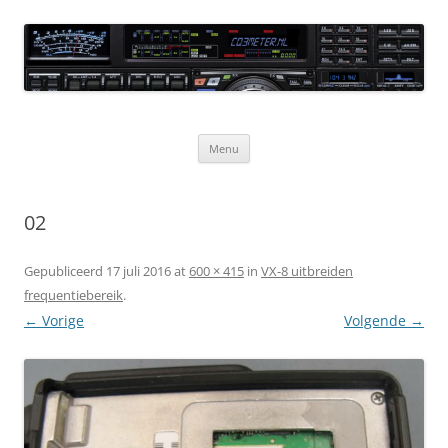
Ga
naar
CQ3meter
de
inhoud
Website door en voor radio-amateurs
Menu
02
Gepubliceerd
17 juli 2016
at
600 × 415
in
VX-8 uitbreiden
frequentiebereik
.
← Vorige
Volgende →