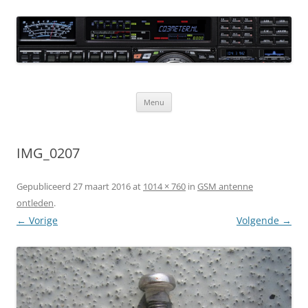
Ga
naar
CQ3meter
de
inhoud
Website door en voor radio-amateurs
Menu
IMG_0207
Gepubliceerd
27 maart 2016
at
1014 × 760
in
GSM antenne
ontleden
.
← Vorige
Volgende →