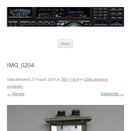
Ga
naar
CQ3meter
de
inhoud
Website door en voor radio-amateurs
Menu
IMG_0204
Gepubliceerd
27 maart 2016
at
760 × 1014
in
GSM antenne
ontleden
.
← Vorige
Volgende →