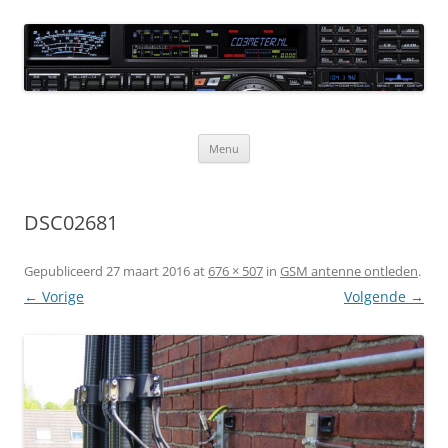
Ga
naar
CQ3meter
de
inhoud
Website door en voor radio-amateurs
Menu
DSC02681
Gepubliceerd
27 maart 2016
at
676 × 507
in
GSM antenne ontleden
.
← Vorige
Volgende →