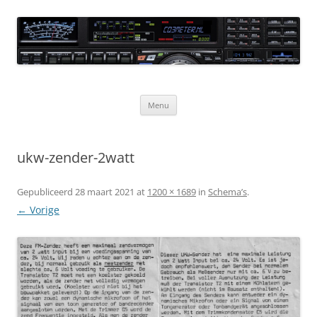
Ga
naar
CQ3meter
de
inhoud
Website door en voor radio-amateurs
Menu
ukw-zender-2watt
Gepubliceerd
28 maart 2021
at
1200 × 1689
in
Schema’s
.
← Vorige