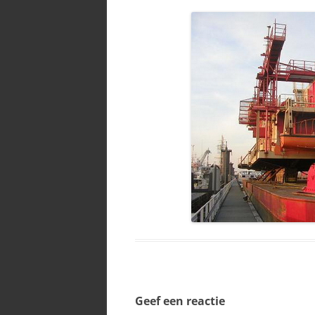
SPECI
Geef een reactie