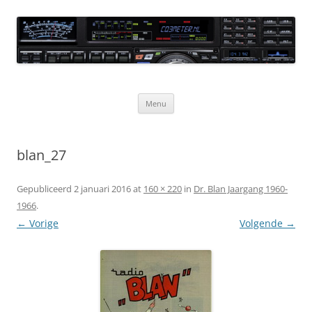
Ga
naar
CQ3meter
de
inhoud
Website door en voor radio-amateurs
Menu
blan_27
Gepubliceerd
2 januari 2016
at
160 × 220
in
Dr. Blan Jaargang 1960-
1966
.
← Vorige
Volgende →