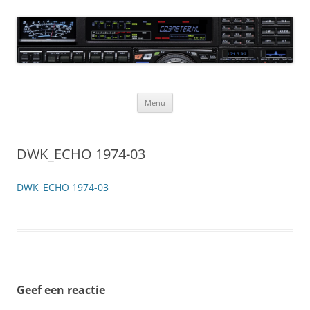
Ga
naar
CQ3meter
de
inhoud
Website door en voor radio-amateurs
Menu
DWK_ECHO 1974-03
DWK_ECHO 1974-03
Geef een reactie