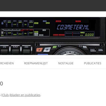
RCHIEVEN
ROEPNAMENLIJST
NOSTALGIE
PUBLICATIES
ARCHIEVEN CQ3METER.NL
PROFIELEN
ORIGINELE LIJST JEFF (BERMUDA)
ALAN 777 POR
10
ONDEN AUDIOBESTANDEN
DR. BLAN JAARGANG 1960-1966
APRS
DR. BLAN RADIOCURSUS
COMET / DIAM
n
(Club-)bladen en publicaties
.
ONDEN AUDIOBESTANDEN
MODIFICATIE
(CLUB-)BLADEN EN PUBLICATIES