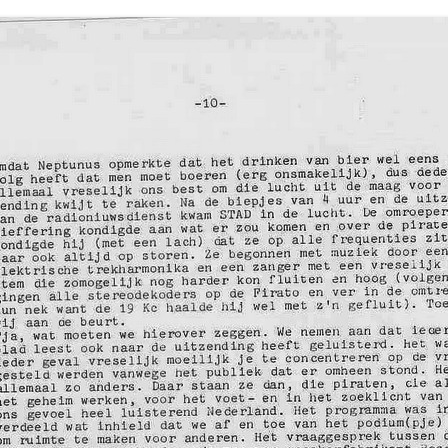
DARES
FOTO’S
ALE AUDIOBESTANDEN
FREENET COMM
TELEXGEDICHTEN
FREQUENTIELIJ
REM EILAND
GSM ANTENNE 
SCHEMA’S
OMBOUW NOKIA
70 CM RADIOA
YAESU MODIFIC