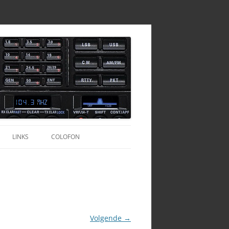
LINKS
COLOFON
TOFOONSET
CALLBOEKEN
HAMCALL SERVER
TURKIJE
AGENTSCHAP-TELECOM.NL
OND ANTENNE
TURKIJE – HAMRADIO
QRZ.COM
Volgende →
DIVERSEN