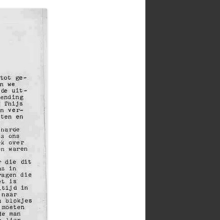
RADIOAMATEUR HOMEPAGINA’S
UNICATIE
TELECOM / HAM / ELEKTRONICA
ST
WINKELS
ONTLEDEN
INTERESSANTE LINKJES
 RD40 VOOR DE
WEBCAMS
MATEURBAND
ATIES
FT-817ND UITBREIDEN
FREQUENTIEBEREIK
KOMO – CLONEKABEL
FT-897 UITBREIDEN
FREQUENTIEBEREIK
VX-8 UITBREIDEN
FREQUENTIEBEREIK