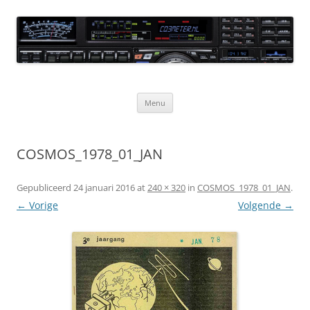
Ga
naar
CQ3meter
de
inhoud
Website door en voor radio-amateurs
Menu
COSMOS_1978_01_JAN
Gepubliceerd
24 januari 2016
at
240 × 320
in
COSMOS_1978_01_JAN
.
← Vorige
Volgende →